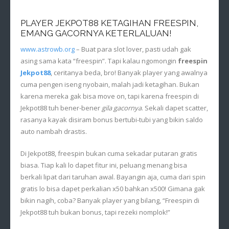
PLAYER JEKPOT88 KETAGIHAN FREESPIN,
EMANG GACORNYA KETERLALUAN!
www.astrowb.org
– Buat para slot lover, pasti udah gak
asing sama kata “freespin”. Tapi kalau ngomongin
freespin
Jekpot88
, ceritanya beda, bro! Banyak player yang awalnya
cuma pengen iseng nyobain, malah jadi ketagihan. Bukan
karena mereka gak bisa move on, tapi karena freespin di
Jekpot88 tuh bener-bener
gila gacornya
. Sekali dapet scatter,
rasanya kayak disiram bonus bertubi-tubi yang bikin saldo
auto nambah drastis.
Di Jekpot88, freespin bukan cuma sekadar putaran gratis
biasa. Tiap kali lo dapet fitur ini, peluang menang bisa
berkali lipat dari taruhan awal. Bayangin aja, cuma dari spin
gratis lo bisa dapet perkalian x50 bahkan x500! Gimana gak
bikin nagih, coba? Banyak player yang bilang, “Freespin di
Jekpot88 tuh bukan bonus, tapi rezeki nomplok!”