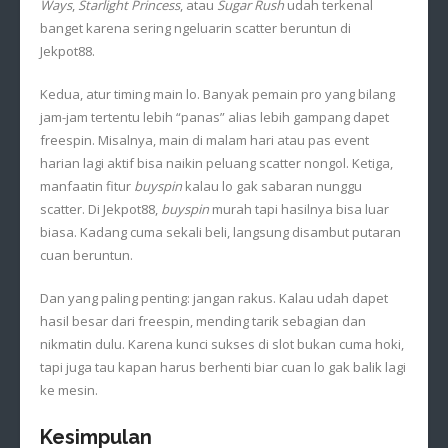
Ways
,
Starlight Princess
, atau
Sugar Rush
udah terkenal
banget karena sering ngeluarin scatter beruntun di
Jekpot88.
Kedua, atur timing main lo. Banyak pemain pro yang bilang
jam-jam tertentu lebih “panas” alias lebih gampang dapet
freespin. Misalnya, main di malam hari atau pas event
harian lagi aktif bisa naikin peluang scatter nongol. Ketiga,
manfaatin fitur
buyspin
kalau lo gak sabaran nunggu
scatter. Di Jekpot88,
buyspin
murah tapi hasilnya bisa luar
biasa. Kadang cuma sekali beli, langsung disambut putaran
cuan beruntun.
Dan yang paling penting: jangan rakus. Kalau udah dapet
hasil besar dari freespin, mending tarik sebagian dan
nikmatin dulu. Karena kunci sukses di slot bukan cuma hoki,
tapi juga tau kapan harus berhenti biar cuan lo gak balik lagi
ke mesin.
Kesimpulan