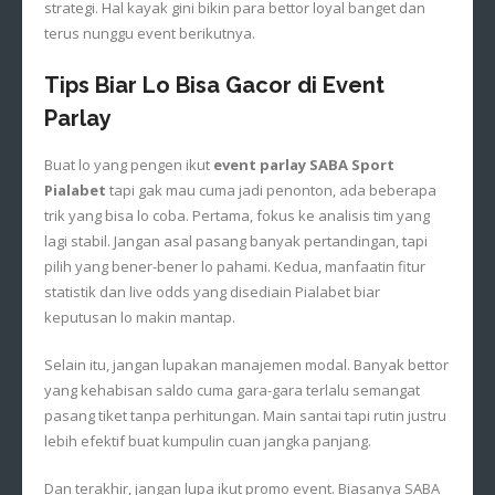
strategi. Hal kayak gini bikin para bettor loyal banget dan
terus nunggu event berikutnya.
Tips Biar Lo Bisa Gacor di Event
Parlay
Buat lo yang pengen ikut
event parlay SABA Sport
Pialabet
tapi gak mau cuma jadi penonton, ada beberapa
trik yang bisa lo coba. Pertama, fokus ke analisis tim yang
lagi stabil. Jangan asal pasang banyak pertandingan, tapi
pilih yang bener-bener lo pahami. Kedua, manfaatin fitur
statistik dan live odds yang disediain Pialabet biar
keputusan lo makin mantap.
Selain itu, jangan lupakan manajemen modal. Banyak bettor
yang kehabisan saldo cuma gara-gara terlalu semangat
pasang tiket tanpa perhitungan. Main santai tapi rutin justru
lebih efektif buat kumpulin cuan jangka panjang.
Dan terakhir, jangan lupa ikut promo event. Biasanya SABA