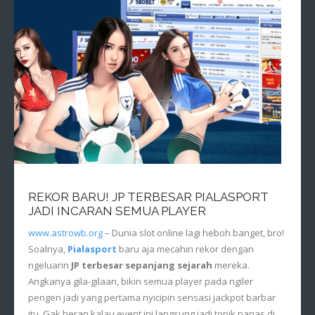
REKOR BARU! JP TERBESAR PIALASPORT
JADI INCARAN SEMUA PLAYER
www.astrowb.org
– Dunia slot online lagi heboh banget, bro!
Soalnya,
Pialasport
baru aja mecahin rekor dengan
ngeluarin
JP terbesar sepanjang sejarah
mereka.
Angkanya gila-gilaan, bikin semua player pada ngiler
pengen jadi yang pertama nyicipin sensasi jackpot barbar
itu. Gak heran kalau event ini langsung jadi topik panas di