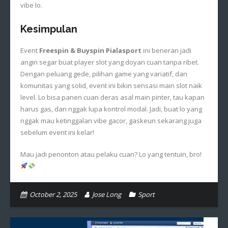
vibe lo.
Kesimpulan
Event
Freespin & Buyspin Pialasport
ini beneran jadi
angin segar buat player slot yang doyan cuan tanpa ribet.
Dengan peluang gede, pilihan game yang variatif, dan
komunitas yang solid, event ini bikin sensasi main slot naik
level. Lo bisa panen cuan deras asal main pinter, tau kapan
harus gas, dan nggak lupa kontrol modal. Jadi, buat lo yang
nggak mau ketinggalan vibe gacor, gaskeun sekarang juga
sebelum event ini kelar!
Mau jadi penonton atau pelaku cuan? Lo yang tentuin, bro!
October 2, 2025
Jose Long
Sport