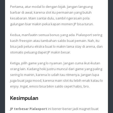
Pertama, atur modal lo dengan bijak. Jangan langsung
barbar di awal, karena slot itu permainan yang butuh
kesabaran. Main santai dulu, sambil ngerasain pola
gulungan biar makin peka kapan momen JP bisa turun.
Kedua, manfaatin semua bonus yang ada. Pialasport sering
kasih freespin atau tambahan saldo buat pemain. Nah, itu
bisa jadi peluru ekstra buat lo makin lama stay di arena, dan
otomatis peluang dapet JP makin besar.
Ketiga, pilih game yang lo nyaman. Jangan cuma ikut-ikutan
orang lain. Kadang hoki justru muncul dari game yang paling
sering lo mainin, karena lo udah tau ritmenya. Jangan lupa
juga buat jaga mood, karena main slot itu lebih enak kalau lo
enjoy. Ingat, emosi bisa bikin saldo cepet habis, bro.
Kesimpulan
JP terbesar Pialasport
ini bener-bener jadi magnet buat