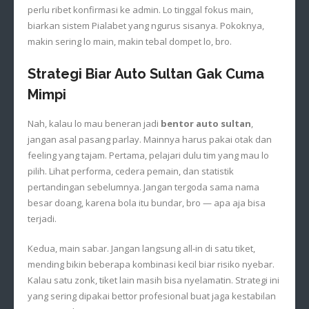
perlu ribet konfirmasi ke admin. Lo tinggal fokus main,
biarkan sistem Pialabet yang ngurus sisanya. Pokoknya,
makin sering lo main, makin tebal dompet lo, bro.
Strategi Biar Auto Sultan Gak Cuma
Mimpi
Nah, kalau lo mau beneran jadi
bentor auto sultan
,
jangan asal pasang parlay. Mainnya harus pakai otak dan
feeling yang tajam. Pertama, pelajari dulu tim yang mau lo
pilih. Lihat performa, cedera pemain, dan statistik
pertandingan sebelumnya. Jangan tergoda sama nama
besar doang, karena bola itu bundar, bro — apa aja bisa
terjadi.
Kedua, main sabar. Jangan langsung all-in di satu tiket,
mending bikin beberapa kombinasi kecil biar risiko nyebar.
Kalau satu zonk, tiket lain masih bisa nyelamatin. Strategi ini
yang sering dipakai bettor profesional buat jaga kestabilan