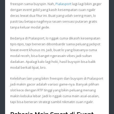
freespin sama buyspin. Nah,
Pialasport
lagi-lagi bikin geger
dengan event gokil yang kasih kesempatan cuan ngalir
deras lewat dua fitur ini. Buat yang udah sering main, lo
pasti tau betapa nagihnya rasain sensasi putaran gratis
tanpa keluar modal gede.
Bedanya di Pialasport, lo nggak cuma dikasih kesempatan
tipis-tipis, tapi beneran dibombardir sama peluang jackpot
lewat event khusus ini. Jadi, buat lo yang biasanya cuma
modal receh, bisa banget ngerasain vibes jadi sultan
dadakan. Apalagi kalo lagi hoki, hasil buyspin bisa balik
modal berkali lipat, bro.
Kelebihan lain yang bikin freespin dan buyspin di Pialasport
jadi makin gacor adalah variasi game-nya. Banyak pilihan
slot kece dengan RTP tinggi yang bikin peluang menang
makin kebuka lebar. Jadi lo nggak cuma main asal-asalan,
tapi bisa beneran strategi sambil nikmatin cuan ngalir.