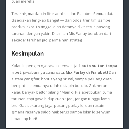
cuan mereka.
Terakhir, manfaatin fitur analisis dari Pialabet. Semua data
disediakan lengkap banget — dari odds, tren tim, sampe
prediksi skor. Lo tinggal olah datanya dikit, terus pasang
taruhan dengan yakin. Di sinilah Mix Parlay berubah dari
sekadar taruhan jadi permainan strategi.
Kesimpulan
Kalau lo pengen ngerasain sensasi jadi
auto sultan tanpa
ribet
, jawabannya cuma satu:
Mix Parlay di Pialabet!
Dari
sistem yang fair, bonus yang brutal, sampe peluang cuan
berlipat — semuanya udah disiapin buat lo. Gak heran
kalau banyak bettor bilang, “Main di Pialabet bukan cuma
taruhan, tapi gaya hidup cuan.” Jadi, jangan tunggu lama,
bro! Gas sekarang juga, pasang parlay lo, dan rasain
gimana rasanya saldo naik terus sampe bikin lo senyum
lebar tiap hari!