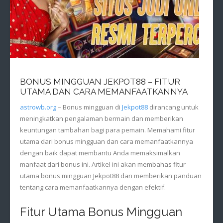
BONUS MINGGUAN JEKPOT88 – FITUR
UTAMA DAN CARA MEMANFAATKANNYA
astrowb.org
– Bonus mingguan di
Jekpot88
dirancang untuk
meningkatkan pengalaman bermain dan memberikan
keuntungan tambahan bagi para pemain. Memahami fitur
utama dari bonus mingguan dan cara memanfaatkannya
dengan baik dapat membantu Anda memaksimalkan
manfaat dari bonus ini. Artikel ini akan membahas fitur
utama bonus mingguan Jekpot88 dan memberikan panduan
tentang cara memanfaatkannya dengan efektif.
Fitur Utama Bonus Mingguan