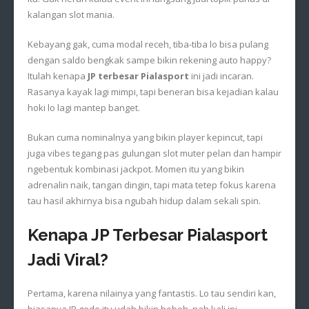
kalangan slot mania.
Kebayang gak, cuma modal receh, tiba-tiba lo bisa pulang
dengan saldo bengkak sampe bikin rekening auto happy?
Itulah kenapa
JP terbesar Pialasport
ini jadi incaran.
Rasanya kayak lagi mimpi, tapi beneran bisa kejadian kalau
hoki lo lagi mantep banget.
Bukan cuma nominalnya yang bikin player kepincut, tapi
juga vibes tegang pas gulungan slot muter pelan dan hampir
ngebentuk kombinasi jackpot. Momen itu yang bikin
adrenalin naik, tangan dingin, tapi mata tetep fokus karena
tau hasil akhirnya bisa ngubah hidup dalam sekali spin.
Kenapa JP Terbesar Pialasport
Jadi Viral?
Pertama, karena nilainya yang fantastis. Lo tau sendiri kan,
biasanya JP gede itu udah bikin heboh, nah kali ini