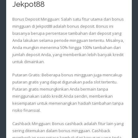
Jekpot88
Bonus Deposit Mingguan: Salah satu fitur utama dari bonus
mingguan di Jekpot88 adalah bonus deposit. Bonus ini
biasanya berupa persentase tambahan dari deposit yang
Anda lakukan selama periode mingguan tertentu. Misalnya,
Anda mungkin menerima 50% hingga 100% tambahan dari
jumlah deposit Anda, yang memberikan lebih banyak kredit
untuk dimainkan.
Putaran Gratis: Beberapa bonus mingguan juga mencakup
putaran gratis yang dapat digunakan pada slot tertentu.
Putaran gratis memungkinkan Anda bermain tanpa
menggunakan saldo kredit Anda sendiri, memberikan
kesempatan untuk memenangkan hadiah tambahan tanpa
risiko finansial.
Cashback Mingguan: Bonus cashback adalah fitur lain yang
sering ditemukan dalam bonus mingguan. Cashback
memberikan persentase kembali dari kerugian yang Anda