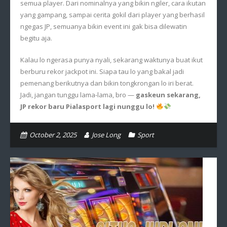
semua player. Dari nominalnya yang bikin ngiler, cara ikutan
yang gampang, sampai cerita gokil dari player yang berhasil
ngegas JP, semuanya bikin event ini gak bisa dilewatin
begitu aja.
Kalau lo ngerasa punya nyali, sekarang waktunya buat ikut
berburu rekor jackpot ini. Siapa tau lo yang bakal jadi
pemenang berikutnya dan bikin tongkrongan lo iri berat.
Jadi, jangan tunggu lama-lama, bro —
gaskeun sekarang,
JP rekor baru Pialasport lagi nunggu lo!
October 2, 2025
Jose Long
Sport