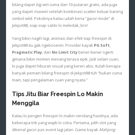
bilang dapet
big win
cuma dari 10 putaran gratis, ada juga
yang dapet
maxwin
setelah kombinasi scatter keluar bareng
simbol wild. Pokoknya kalau udah kena “gacor mode” di
Jekpot88, siap-siap saldo lo meledak, bro!
Yang bikin nagih lagi, animasi dan efek tiap freespin di
Jekpot88 itu gak ngebosenin. Provider kayak
PG Soft
,
Pragmatic Play
, dan
No Limit City
bener-bener ngerti
gimana bikin momen menang terasa epik. Jadi selain cuan,
lo juga dapet hiburan visual yang keren abis. Itulah kenapa
banyak pemain bilang freespin di Jekpot88 tuh “bukan cuma
main, tapi pengalaman cuan yang nyata.”
Tips Jitu Biar Freespin Lo Makin
Menggila
Kalau lo pengen freespin lo makin nendang hasilnya, ada
beberapa trik yang wajib lo coba. Pertama, pilih slot yang
dikenal gacor pas event lagi jalan. Game kayak
Mahjong