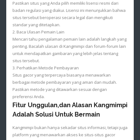
Pastikan situs yang Anda pilih memiliki lisensi resmi dari
badan regulasi yang diakui. Lisensi ini menunjukkan bahwa
situs tersebut beroperasi secara legal dan mengikuti
standar yang ditetapkan.
2. Baca Ulasan Pemain Lain
Mencari tahu pengalaman pemain lain adalah langkah yang
penting. Bacalah ulasan di Kangmimpi dan forum-forum lain
untuk mendapatkan gambaran yang lebih jelas tentang
situs tersebut.
3. Perhatikan Metode Pembayaran
Situs gacor yang terpercaya biasanya menawarkan
berbagai metode pembayaran yang aman dan mudah.
Pastikan metode yang ditawarkan sesuai dengan
preferensi Anda.
Fitur Unggulan,dan Alasan Kangmimpi
Adalah Solusi Untuk Bermain
Kangmimpi bukan hanya sekadar situs informasi, tetapi juga
platform yang menawarkan akses ke situs-situs gacor