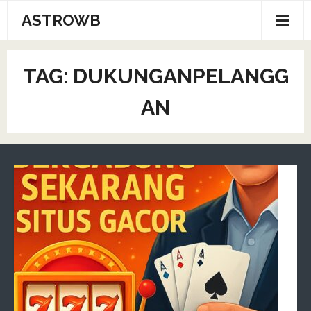
Skip
ASTROWB
to
content
TAG:
DUKUNGANPELANGG
AN