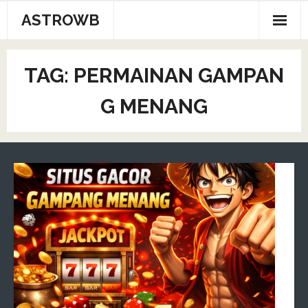
Skip
ASTROWB
to
content
TAG:
PERMAINAN GAMPAN
G MENANG