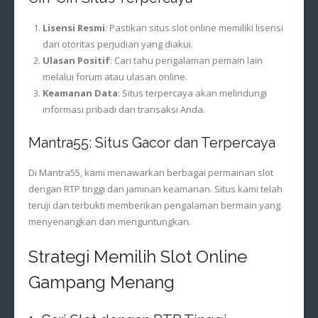
Lisensi Resmi
: Pastikan situs slot online memiliki lisensi
dari otoritas perjudian yang diakui.
Ulasan Positif
: Cari tahu pengalaman pemain lain
melalui forum atau ulasan online.
Keamanan Data
: Situs terpercaya akan melindungi
informasi pribadi dan transaksi Anda.
Mantra55: Situs Gacor dan Terpercaya
Di Mantra55, kami menawarkan berbagai permainan slot
dengan RTP tinggi dan jaminan keamanan. Situs kami telah
teruji dan terbukti memberikan pengalaman bermain yang
menyenangkan dan menguntungkan.
Strategi Memilih Slot Online
Gampang Menang