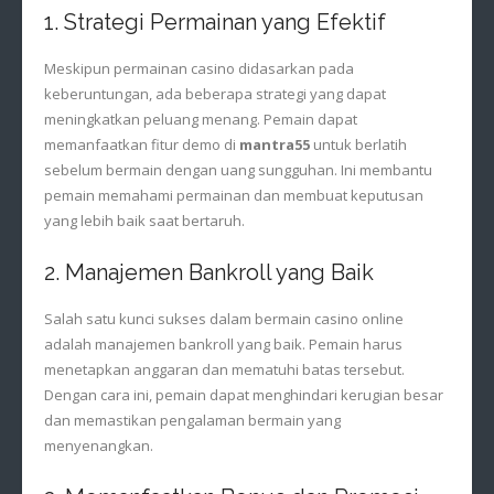
1. Strategi Permainan yang Efektif
Meskipun permainan casino didasarkan pada
keberuntungan, ada beberapa strategi yang dapat
meningkatkan peluang menang. Pemain dapat
memanfaatkan fitur demo di
mantra55
untuk berlatih
sebelum bermain dengan uang sungguhan. Ini membantu
pemain memahami permainan dan membuat keputusan
yang lebih baik saat bertaruh.
2. Manajemen Bankroll yang Baik
Salah satu kunci sukses dalam bermain casino online
adalah manajemen bankroll yang baik. Pemain harus
menetapkan anggaran dan mematuhi batas tersebut.
Dengan cara ini, pemain dapat menghindari kerugian besar
dan memastikan pengalaman bermain yang
menyenangkan.