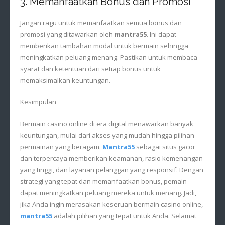
3. Memanfaatkan Bonus dan Promosi
Jangan ragu untuk memanfaatkan semua bonus dan
promosi yang ditawarkan oleh
mantra55
. Ini dapat
memberikan tambahan modal untuk bermain sehingga
meningkatkan peluang menang. Pastikan untuk membaca
syarat dan ketentuan dari setiap bonus untuk
memaksimalkan keuntungan.
Kesimpulan
Bermain casino online di era digital menawarkan banyak
keuntungan, mulai dari akses yang mudah hingga pilihan
permainan yang beragam.
Mantra55
sebagai situs gacor
dan terpercaya memberikan keamanan, rasio kemenangan
yang tinggi, dan layanan pelanggan yang responsif. Dengan
strategi yang tepat dan memanfaatkan bonus, pemain
dapat meningkatkan peluang mereka untuk menang. Jadi,
jika Anda ingin merasakan keseruan bermain casino online,
mantra55
adalah pilihan yang tepat untuk Anda. Selamat