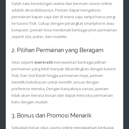
Salah satu keuntungan utama dari bermain casino online
adalah aksesibilitasnya. Pemain dapat mengakses
permainan kapan saja dan di mana saja, tanpa harus pergi
ke kasino fisik. Cukup dengan perangkat smartphone atau
komputer, pemain bisa menikmati berbagai jenis permainan
seperti slot, poker, dan roulette.
2. Pilihan Permainan yang Beragam
Situs seperti
mantra55
menawarkan berbagai pilihan
permainan yang lebih banyak dibandingkan dengan kasino
fisik. Dari slot klasik hingga permainan meja, pemain
memiliki kebebasan untuk memilih sesuai dengan
preferensi mereka. Dengan banyaknya variasi, pemain
tidak akan merasa bosan dan dapat mencoba permainan
baru dengan mudah.
3. Bonus dan Promosi Menarik
Sebagian besar situs casino online menawarkan berbagai