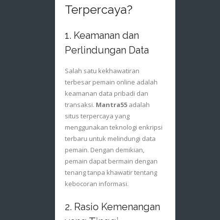
Terpercaya?
1. Keamanan dan
Perlindungan Data
Salah satu kekhawatiran
terbesar pemain online adalah
keamanan data pribadi dan
transaksi.
Mantra55
adalah
situs terpercaya yang
menggunakan teknologi enkripsi
terbaru untuk melindungi data
pemain. Dengan demikian,
pemain dapat bermain dengan
tenang tanpa khawatir tentang
kebocoran informasi.
2. Rasio Kemenangan