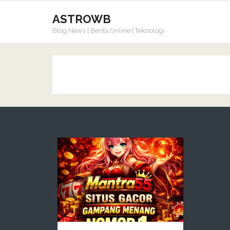
Skip
to
ASTROWB
content
Blog News | Berita Online | Teknologi