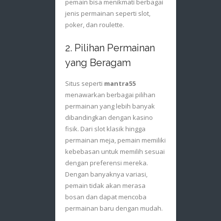
pemain bisa menikmati berbagai
jenis permainan seperti slot,
poker, dan roulette.
2. Pilihan Permainan
yang Beragam
Situs seperti
mantra55
menawarkan berbagai pilihan
permainan yang lebih banyak
dibandingkan dengan kasino
fisik. Dari slot klasik hingga
permainan meja, pemain memiliki
kebebasan untuk memilih sesuai
dengan preferensi mereka.
Dengan banyaknya variasi,
pemain tidak akan merasa
bosan dan dapat mencoba
permainan baru dengan mudah.