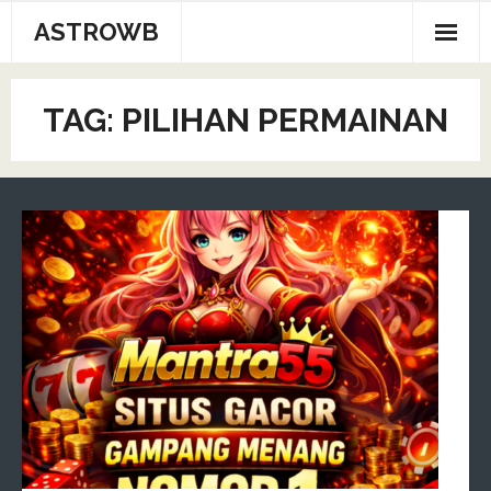
Skip
ASTROWB
to
content
TAG:
PILIHAN PERMAINAN