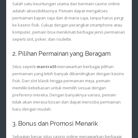
Salah satu keuntungan utama dari bermain casino online
adalah aksesibilitasnya. Pemain dapat mengakses
permainan kapan saja dan di mana saja, tanpa harus pergi
ke kasino fisik. Cukup dengan perangkat smartphone atau
komputer, pemain bisa menikmati berbagai jenis permainan
seperti slot, poker, dan roulette.
2. Pilihan Permainan yang Beragam
Situs seperti
mantra55
menawarkan berbagai pilihan
permainan yang lebih banyak dibandingkan dengan kasino
fisik. Dari slot klasik hingga permainan meja, pemain
memiliki kebebasan untuk memilih sesuai dengan
preferensi mereka. Dengan banyaknya variasi, pemain
tidak akan merasa bosan dan dapat mencoba permainan
baru dengan mudah.
3. Bonus dan Promosi Menarik
Sebagian besar situs casino online menawarkan berbagai