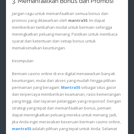
3. Memanfaatkan Bonus dan Promosi
Jangan ragu untuk memanfaatkan semua bonus dan
promosi yang ditawarkan oleh
mantra55
. Ini dapat
memberikan tambahan modal untuk bermain sehingga
meningkatkan peluang menang. Pastikan untuk membaca
syarat dan ketentuan dari setiap bonus untuk
memaksimalkan keuntungan.
Kesimpulan
Bermain casino online di era digital menawarkan banyak
keuntungan, mulai dari akses yang mudah hingga pilihan
permainan yang beragam.
Mantra55
sebagai situs gacor
dan terpercaya memberikan keamanan, rasio kemenangan
yang tinggi, dan layanan pelanggan yang responsif. Dengan
strategi yang tepat dan memanfaatkan bonus, pemain
dapat meningkatkan peluang mereka untuk menang. Jadi,
jika Anda ingin merasakan keseruan bermain casino online,
mantra55
adalah pilihan yang tepat untuk Anda. Selamat