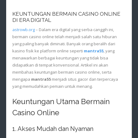
KEUNTUNGAN BERMAIN CASINO ONLINE
DI ERA DIGITAL
astrowb.org
–
Dalam era digital yang serba canggih ini,
bermain casino online telah menjadi salah satu hiburan
yang paling banyak diminati. Banyak orang beralih dari
kasino fisik ke platform online seperti
mantra55
, yang
menawarkan berbagai keuntungan yang tidak bisa
didapatkan di tempat konvensional. Artikel ini akan
membahas keuntungan bermain casino online, serta
mengapa
mantra55
menjadi situs gacor dan terpercaya
yang memudahkan pemain untuk menang.
Keuntungan Utama Bermain
Casino Online
1. Akses Mudah dan Nyaman